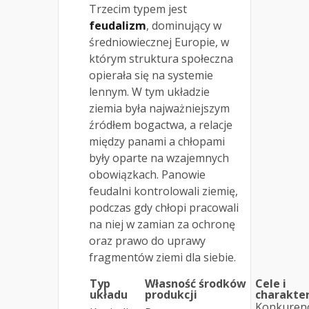
Trzecim typem jest
feudalizm
, dominujący w
średniowiecznej Europie, w
którym struktura społeczna
opierała się na systemie
lennym. W tym układzie
ziemia była najważniejszym
źródłem bogactwa, a relacje
między panami a chłopami
były oparte na wzajemnych
obowiązkach. Panowie
feudalni kontrolowali ziemię,
podczas gdy chłopi pracowali
na niej w zamian za ochronę
oraz prawo do uprawy
fragmentów ziemi dla siebie.
Typ
Własność środków
Cele i
układu
produkcji
charakte
Konkurenc