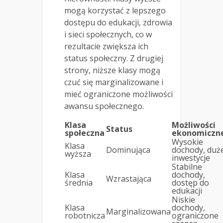
mogą korzystać z lepszego
dostępu do edukacji, zdrowia
i sieci społecznych, co w
rezultacie zwiększa ich
status społeczny. Z drugiej
strony, niższe klasy mogą
czuć się marginalizowane i
mieć ograniczone możliwości
awansu społecznego.
Klasa
Możliwości
Status
społeczna
ekonomiczn
Wysokie
Klasa
Dominująca
dochody, duż
wyższa
inwestycje
Stabilne
Klasa
dochody,
Wzrastająca
średnia
dostęp do
edukacji
Niskie
Klasa
dochody,
Marginalizowana
robotnicza
ograniczone