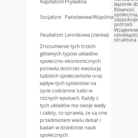
Kapitalizm
Prywatna
dążenie d
Równość
społeczna
Socjalizm
Państwowa/Wspólna
zaspokoje
potrzeb
Wzajemne
Feudalizm
Lennikowa (ziemia)
obowiązki
struktura 
Zrozumienie tych trzech
głównych typów układów
społeczno-ekonomicznych
pozwala dostrzec ewolucję
ludzkich społeczeństw oraz
wpływ tych systemów na
życie codzienne ludzi w
różnych epokach. Każdy z
tych układów ma swoje wady
i zalety, co sprawia, że są one
przedmiotem wielu debat i
badań w dziedzinie nauk
społecznych.