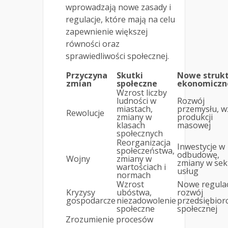
wprowadzają nowe zasady i
regulacje, które mają na celu
zapewnienie większej
równości oraz
sprawiedliwości społecznej.
Przyczyna
Skutki
Nowe struk
zmian
społeczne
ekonomiczn
Wzrost liczby
ludności w
Rozwój
miastach,
przemysłu, w
Rewolucje
zmiany w
produkcji
klasach
masowej
społecznych
Reorganizacja
Inwestycje w
społeczeństwa,
odbudowę,
Wojny
zmiany w
zmiany w sek
wartościach i
usług
normach
Wzrost
Nowe regulac
Kryzysy
ubóstwa,
rozwój
gospodarcze
niezadowolenie
przedsiębior
społeczne
społecznej
Zrozumienie procesów