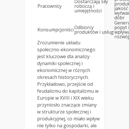
Dostarczają siły
produkc
Pracownicy
roboczą i
jakość
umiejętności
wytwa
dóbr
Gener
Odbiorcy
popyt 
Konsumpcjoniści
produktów i usług
wpływa
rozwój
Zrozumienie układu
społeczno-ekonomicznego
jest kluczowe dla analizy
dynamiki społecznej i
ekonomicznej w różnych
okresach historycznych.
Przykładowo, przejście od
feudalizmu do kapitalizmu w
Europie w XVIII i XIX wieku
przyniosło znaczące zmiany
w strukturze społecznej i
produkcyjnej, co miało wpływ
nie tylko na gospodarki, ale