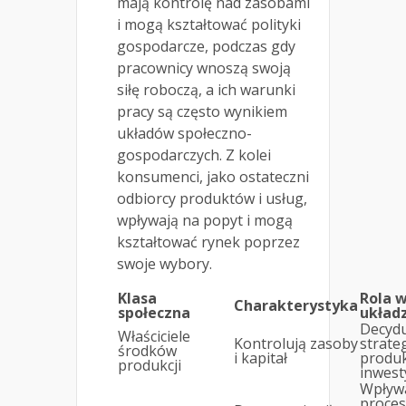
mają kontrolę nad zasobami
i mogą kształtować polityki
gospodarcze, podczas gdy
pracownicy wnoszą swoją
siłę roboczą, a ich warunki
pracy są często wynikiem
układów społeczno-
gospodarczych. Z kolei
konsumenci, jako ostateczni
odbiorcy produktów i usług,
wpływają na popyt i mogą
kształtować rynek poprzez
swoje wybory.
Klasa
Rola 
Charakterystyka
społeczna
układ
Decydu
Właściciele
Kontrolują zasoby
strateg
środków
i kapitał
produkc
produkcji
inwest
Wpływ
proces