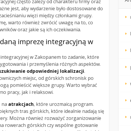
Ar
cyjnej często zależy od charakteru firmy oraz
ażne jest, aby wydarzenie było dostosowane do
zacieśnianiu więzi między członkami grupy.
mę, warto również zwrócić uwagę na to, co
wników oraz jakie są ich oczekiwania.
udaną imprezę integracyjną w
 integracyjnej w Zakopanem to zadanie, które
gotowania i przemyślenia różnych aspektów.
zukiwanie odpowiedniej lokalizacji
.
wniczych miejsc, od górskich schronisk po
ogą pomieścić większe grupy. Warto wybrać
no pracy, jak i relaksowi.
ę na
atrakcjach
, które urozmaicą program.
ięknych tras górskich, które idealnie nadają się
cery. Można również rozważyć zorganizowanie
da na rowerach górskich czy wspólne gotowanie