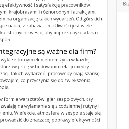
Bi
szą efektywność i satysfakcję pracowników.
ymi krajobrazami i różnorodnymi atrakcjami,
em na organizację takich wydarzeń. Od górskich
ce naukę z zabawą – możliwości jest wiele.
ka istotnych kwestii, aby impreza była udana i
społu.
ntegracyjne są ważne dla firm?
zwykle istotnym elementem życia w każdej
kluczową rolę w budowaniu relacji między
zacji takich wydarzeń, pracownicy mają szansę
nawzajem, co przyczynia się do zwiększenia
pole.
w formie warsztatów, gier zespołowych, czy
zwalają na wyłamanie się z codziennej rutyny i
eniu. W efekcie, atmosfera w zespole staje się
e prowadzić do znaczącej poprawy efektywności