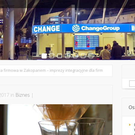
dków na zakup specjalistycznych maszyn,
…
 firmowa w Zakopanem – imprezy integracyjne dla firm
Sz
2017 in
Biznes
|
Os