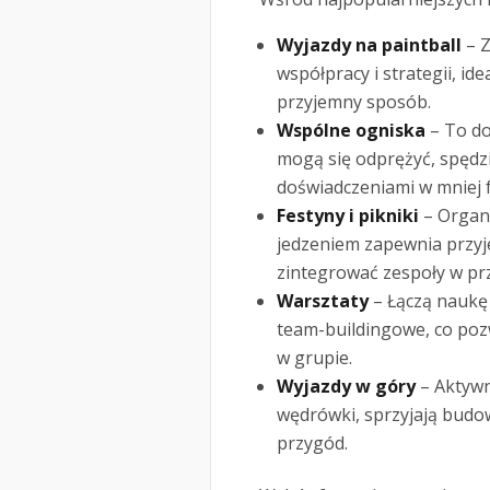
Wyjazdy na paintball
– Z
współpracy i strategii, ide
przyjemny sposób.
Wspólne ogniska
– To do
mogą się odprężyć, spędzi
doświadczeniami w mniej 
Festyny i pikniki
– Organi
jedzeniem zapewnia przy
zintegrować zespoły w pr
Warsztaty
– Łączą naukę 
team-buildingowe, co poz
w grupie.
Wyjazdy w góry
– Aktywn
wędrówki, sprzyjają budo
przygód.