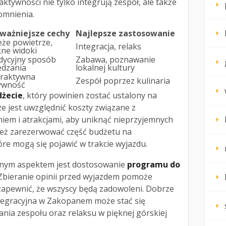
ktywności nie tylko integrują zespół, ale także
omnienia.
ważniejsze cechy
Najlepsze zastosowanie
eże powietrze,
Integracja, relaks
kne widoki
dycyjny sposób
Zabawa, poznawanie
edzania
lokalnej kultury
eraktywna
Zespół poprzez kulinaria
ywność
dżecie
, który powinien zostać ustalony na
e jest uwzględnić koszty związane z
em i atrakcjami, aby uniknąć nieprzyjemnych
ież zarezerwować część budżetu na
óre mogą się pojawić w trakcie wyjazdu.
ażnym aspektem jest dostosowanie
programu do
 Zbieranie opinii przed wyjazdem pomoże
 zapewnić, że wszyscy będą zadowoleni. Dobrze
tegracyjna w Zakopanem może stać się
nia zespołu oraz relaksu w pięknej górskiej