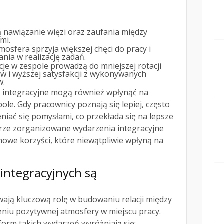
 nawiązanie więzi oraz zaufania między
mi.
osfera sprzyja większej chęci do pracy i
ia w realizację zadań.
cje w zespole prowadzą do mniejszej rotacji
w i wyższej satysfakcji z wykonywanych
w.
 integracyjne mogą również wpłynąć na
le. Gdy pracownicy poznają się lepiej, często
eniać się pomysłami, co przekłada się na lepsze
obrze zorganizowane wydarzenia integracyjne
owe korzyści, które niewątpliwie wpłyną na
 integracyjnych są
wają kluczową rolę w budowaniu relacji między
niu pozytywnej atmosfery w miejscu pracy.
orm takich wydarzeń wyróżniają się: