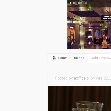
trudności
wystarczających śro
…
Home
Biznes
Dobra zabawa
Posted by
aoffice.pl
on wrz 22, 