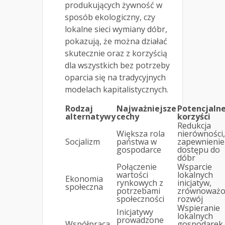
produkujących żywność w
sposób ekologiczny, czy
lokalne sieci wymiany dóbr,
pokazują, że można działać
skutecznie oraz z korzyścią
dla wszystkich bez potrzeby
oparcia się na tradycyjnych
modelach kapitalistycznych.
Rodzaj
Najważniejsze
Potencjaln
alternatywy
cechy
korzyści
Redukcja
Większa rola
nierówności,
Socjalizm
państwa w
zapewnienie
gospodarce
dostępu do
dóbr
Połączenie
Wsparcie
wartości
lokalnych
Ekonomia
rynkowych z
inicjatyw,
społeczna
potrzebami
zrównoważo
społeczności
rozwój
Wspieranie
Inicjatywy
lokalnych
prowadzone
Współpraca
gospodarek,