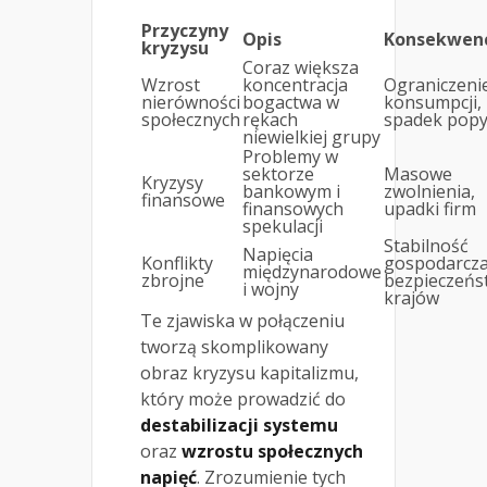
Przyczyny
Opis
Konsekwen
kryzysu
Coraz większa
Wzrost
koncentracja
Ograniczeni
nierówności
bogactwa w
konsumpcji,
społecznych
rękach
spadek popy
niewielkiej grupy
Problemy w
sektorze
Masowe
Kryzysy
bankowym i
zwolnienia,
finansowe
finansowych
upadki firm
spekulacji
Stabilność
Napięcia
Konflikty
gospodarcza
międzynarodowe
zbrojne
bezpieczeńs
i wojny
krajów
Te zjawiska w połączeniu
tworzą skomplikowany
obraz kryzysu kapitalizmu,
który może prowadzić do
destabilizacji systemu
oraz
wzrostu społecznych
napięć
. Zrozumienie tych