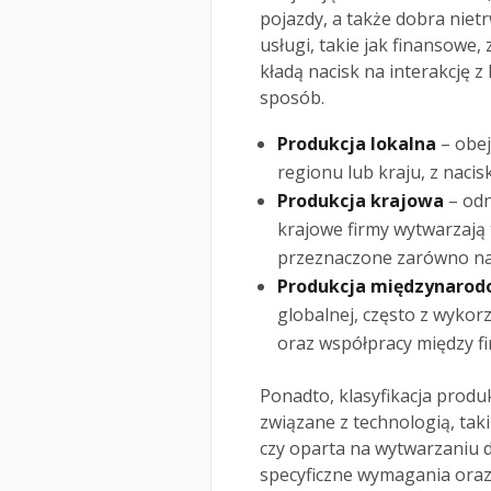
pojazdy, a także dobra nietrw
usługi, takie jak finansowe,
kładą nacisk na interakcję z
sposób.
Produkcja lokalna
– obej
regionu lub kraju, z naci
Produkcja krajowa
– odn
krajowe firmy wytwarzają 
przeznaczone zarówno na r
Produkcja międzynaro
globalnej, często z wyk
oraz współpracy między fi
Ponadto, klasyfikacja produ
związane z technologią, tak
czy oparta na wytwarzaniu 
specyficzne wymagania ora