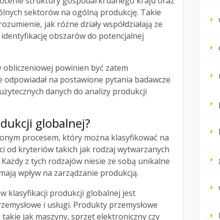
 ocenie struktury gospodarki danego kraju oraz
ólnych sektorów na ogólną produkcję. Takie
zrozumienie, jak różne działy współdziałają ze
 identyfikację obszarów do potencjalnej
 obliczeniowej powinien być zatem
e odpowiadał na postawione pytania badawcze
 użytecznych danych do analizy produkcji
odukcji globalnej?
ożonym procesem, który można klasyfikować na
i od kryteriów takich jak rodzaj wytwarzanych
. Każdy z tych rodzajów niesie ze sobą unikalne
 mają wpływ na zarządzanie produkcją.
klasyfikacji produkcji globalnej jest
rzemysłowe i usługi. Produkty przemysłowe
 takie jak maszyny, sprzęt elektroniczny czy