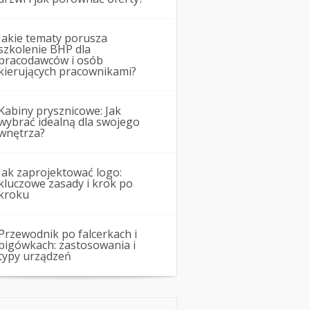
Jakie tematy porusza
szkolenie BHP dla
pracodawców i osób
kierujących pracownikami?
Kabiny prysznicowe: Jak
wybrać idealną dla swojego
wnętrza?
Jak zaprojektować logo:
kluczowe zasady i krok po
kroku
Przewodnik po falcerkach i
bigówkach: zastosowania i
typy urządzeń