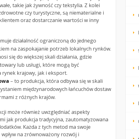
ałe, takie jak żywność czy tekstylia. Z kolei
 zdrowotne czy turystyczne, są niematerialne i
 klientem oraz dostarczanie wartości w inny
muje działalność ograniczoną do jednego
skiem na zaspokajanie potrzeb lokalnych rynków.
osi się do większej skali działania, gdzie
towary lub usługi, które mogą być
ynek krajowy, jak i eksport.
dowa
– to produkcja, która odbywa się w skali
orzystaniem międzynarodowych łańcuchów dostaw
rmami z różnych krajów.
kcji może również uwzględniać aspekty
imi jak produkcja tradycyjna, zautomatyzowana
dodatków. Każda z tych metod ma swoje
z wpływ na zrównoważony rozwój i