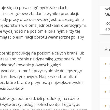
je się na poszczególnych zakładach
wi
na szczegółowe zbadanie wyniku produkcji,
W
łady pracy oraz surowców. Jest to szczególnie
lo
siębiorstw z wieloma jednostkami operacyjnymi,
ao
e wydajności na poziomie lokalnym. Przy tej
miętać o eliminacji obrotu wewnętrznego, aby
Ar
cenić produkcję na poziomie całych branż lub
ersze spojrzenie na dynamikę gospodarki. W
 zidentyfikowanie głównych gałęzi
tywności, co może przyczynić się do lepszego
 trendów rynkowych. Na przykład, analiza
, które branże przynoszą największe zyski i
resie zasobów.
iałów gospodarki dzieli produkcję na różne
ł wytwórczy, usługi, rolnictwo itp. Tego typu