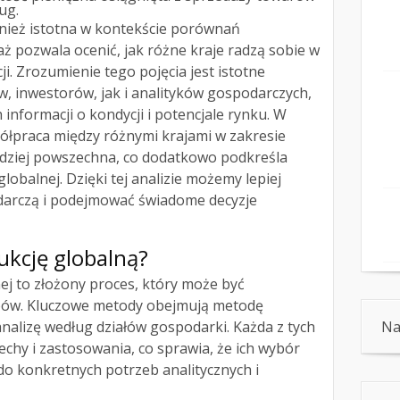
ług.
wnież istotna w kontekście porównań
 pozwala ocenić, jak różne kraje radzą sobie w
i. Zrozumienie tego pojęcia jest istotne
, inwestorów, jak i analityków gospodarczych,
informacji o kondycji i potencjale rynku. W
spółpraca między różnymi krajami w zakresie
ardziej powszechna, co dodatkowo podkreśla
globalnej. Dzięki tej analizie możemy lepiej
arczą i podejmować świadome decyzje
dukcję globalną?
nej to złożony proces, który może być
obów. Kluczowe metody obejmują metodę
Na
nalizę według działów gospodarki. Każda z tych
echy i zastosowania, co sprawia, że ich wybór
o konkretnych potrzeb analitycznych i