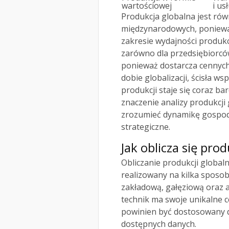
wartościowej
i us
Produkcja globalna jest ró
międzynarodowych, ponieważ
zakresie wydajności produkcj
zarówno dla przedsiębiorców
ponieważ dostarcza cennych 
dobie globalizacji, ścisła w
produkcji staje się coraz b
znaczenie analizy produkcji 
zrozumieć dynamikę gospod
strategiczne.
Jak oblicza się pro
Obliczanie produkcji global
realizowany na kilka spos
zakładową, gałęziową oraz a
technik ma swoje unikalne c
powinien być dostosowany d
dostępnych danych.