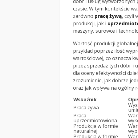
dóbr i usług wytworzonych 
czasie. W tym kontekście wa
zarówno
pracę żywą
, czyl
produkcji, jak i
uprzedmiot
maszyny, surowce i technol
Wartość produkcji globalne
przykład poprzez ilość wyp
wartościowej, co oznacza k
przez sprzedaż tych dóbr i u
dla oceny efektywności dzia
zrozumienie, jak dobrze je
oraz jak wpływa na ogólny 
Wskaźnik
Opi
Wysi
Praca żywa
umie
Praca
War
uprzedmiotowiona
wyko
Produkcja w formie
Wart
naturalnej
wyp
Produkcja w formie
War