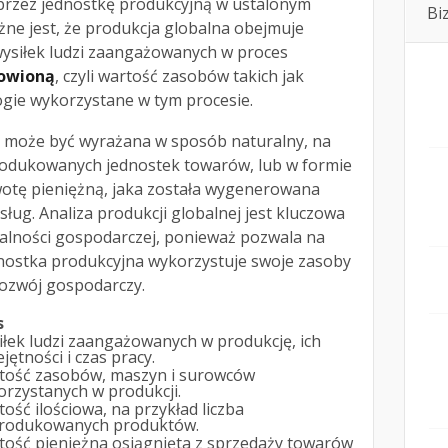
przez jednostkę produkcyjną w ustalonym
Bi
żne jest, że produkcja globalna obejmuje
i wysiłek ludzi zaangażowanych w proces
owioną
, czyli wartość zasobów takich jak
ogie wykorzystane w tym procesie.
j może być wyrażana w sposób naturalny, na
rodukowanych jednostek towarów, lub w formie
wotę pieniężną, jaka została wygenerowana
sług. Analiza produkcji globalnej jest kluczowa
łalności gospodarczej, ponieważ pozwala na
dnostka produkcyjna wykorzystuje swoje zasoby
rozwój gospodarczy.
s
łek ludzi zaangażowanych w produkcję, ich
jętności i czas pracy.
tość zasobów, maszyn i surowców
rzystanych w produkcji.
ość ilościowa, na przykład liczba
rodukowanych produktów.
tość pieniężna osiągnięta z sprzedaży towarów