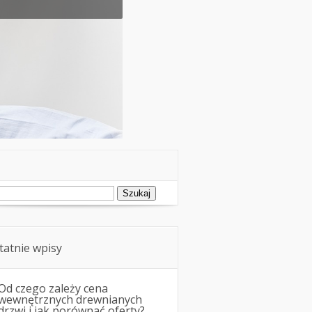
ukaj:
tatnie wpisy
Od czego zależy cena
wewnętrznych drewnianych
drzwi i jak porównać oferty?