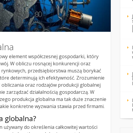
alna
zowy element współczesnej gospodarki, który
zwój. W obliczu rosnącej konkurencji oraz
w rynkowych, przedsiębiorstwa muszą borykać
które determinują ich efektywność. Zrozumienie
obliczania oraz rodzajów produkcji globalnej
nie zarządzać działalnością gospodarczą. W
aczego produkcja globalna ma tak duże znaczenie
jakie konkretne wyzwania stawia przed firmami.
a globalna?
n używany do określenia całkowitej wartości