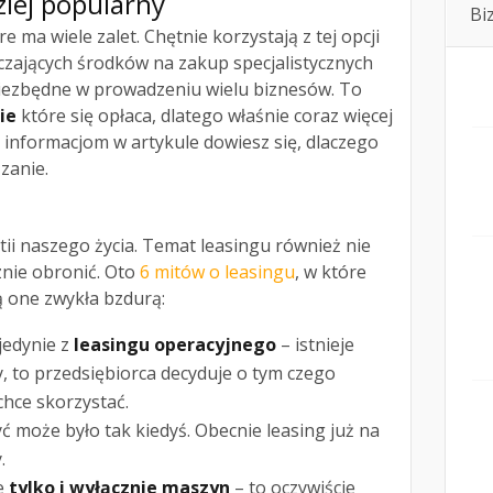
ziej popularny
Bi
e ma wiele zalet. Chętnie korzystają z tej opcji
rczających środków na zakup specjalistycznych
niezbędne w prowadzeniu wielu biznesów. To
ie
które się opłaca, dlatego właśnie coraz więcej
i informacjom w artykule dowiesz się, dlaczego
zanie.
tii naszego życia. Temat leasingu również nie
znie obronić. Oto
6 mitów o leasingu
, w które
ą one zwykła bzdurą:
jedynie z
leasingu operacyjnego
– istnieje
, to przedsiębiorca decyduje o tym czego
 chce skorzystać.
ć może było tak kiedyś. Obecnie leasing już na
.
e
tylko i wyłącznie maszyn
– to oczywiście