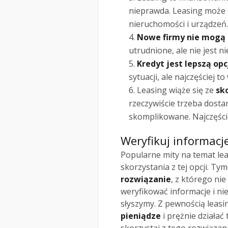
nieprawda. Leasing może 
nieruchomości i urządzeń.
Nowe firmy nie mogą s
utrudnione, ale nie jest n
Kredyt jest lepszą opc
sytuacji, ale najczęściej t
Leasing wiąże się ze
sk
rzeczywiście trzeba dosta
skomplikowane. Najczęście
Weryfikuj informacj
Popularne mity na temat lea
skorzystania z tej opcji. T
rozwiązanie
, z którego ni
weryfikować informacje i ni
słyszymy. Z pewnością leasi
pieniądze
i prężnie działać