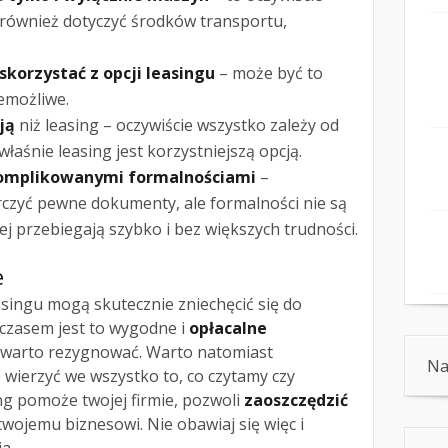
również dotyczyć środków transportu,
korzystać z opcji leasingu
– może być to
iemożliwe.
ją
niż leasing – oczywiście wszystko zależy od
o właśnie leasing jest korzystniejszą opcją.
omplikowanymi formalnościami
–
rczyć pewne dokumenty, ale formalności nie są
j przebiegają szybko i bez większych trudności.
e
singu mogą skutecznie zniechęcić się do
ymczasem jest to wygodne i
opłacalne
e warto rezygnować. Warto natomiast
Na
e wierzyć we wszystko to, co czytamy czy
ng pomoże twojej firmie, pozwoli
zaoszczędzić
 twojemu biznesowi. Nie obawiaj się więc i