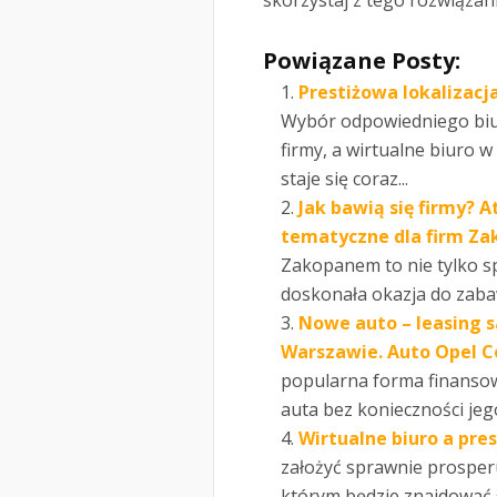
skorzystaj z tego rozwiązani
Powiązane Posty:
Prestiżowa lokalizacj
Wybór odpowiedniego biu
firmy, a wirtualne biuro w
staje się coraz...
Jak bawią się firmy? 
tematyczne dla firm Za
Zakopanem to nie tylko sp
doskonała okazja do zabaw
Nowe auto – leasing 
Warszawie. Auto Opel C
popularna forma finansow
auta bez konieczności jego
Wirtualne biuro a pres
założyć sprawnie prosperu
którym będzie znajdować s