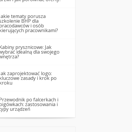
Jakie tematy porusza
szkolenie BHP dla
pracodawców i osób
kierujących pracownikami?
Kabiny prysznicowe: Jak
wybrać idealną dla swojego
wnętrza?
Jak zaprojektować logo:
kluczowe zasady i krok po
kroku
Przewodnik po falcerkach i
bigówkach: zastosowania i
typy urządzeń