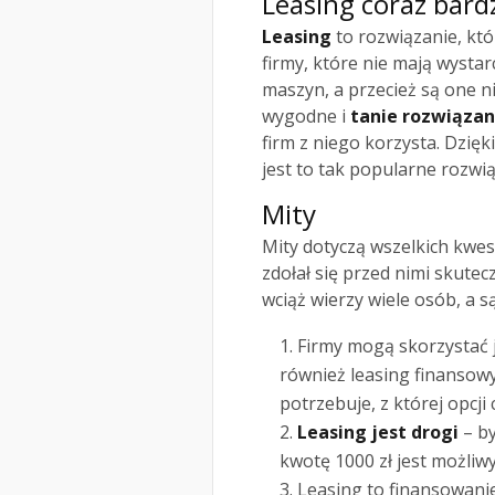
Leasing coraz bard
Leasing
to rozwiązanie, któr
firmy, które nie mają wysta
maszyn, a przecież są one 
wygodne i
tanie rozwiązan
firm z niego korzysta. Dzięk
jest to tak popularne rozwią
Mity
Mity dotyczą wszelkich kwes
zdołał się przed nimi skutec
wciąż wierzy wiele osób, a s
Firmy mogą skorzystać 
również leasing finansowy
potrzebuje, z której opcji
Leasing jest drogi
– by
kwotę 1000 zł jest możliwy
Leasing to finansowani