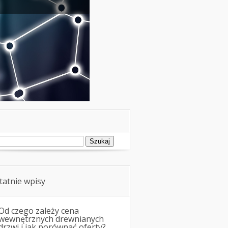
ukaj:
tatnie wpisy
Od czego zależy cena
wewnętrznych drewnianych
drzwi i jak porównać oferty?