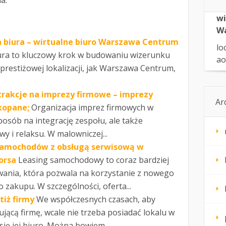
a.
wi
W
a biura – wirtualne biuro Warszawa Centrum
lo
ra to kluczowy krok w budowaniu wizerunku
ao
 prestiżowej lokalizacji, jak Warszawa Centrum,
Atrakcje na imprezy firmowe – imprezy
Ar
kopane;
Organizacja imprez firmowych w
osób na integrację zespołu, ale także
y i relaksu. W malowniczej...
samochodów z obsługą serwisową w
orsa
Leasing samochodowy to coraz bardziej
ania, która pozwala na korzystanie z nowego
 zakupu. W szczególności, oferta...
tiż firmy
We współczesnych czasach, aby
jącą firmę, wcale nie trzeba posiadać lokalu w
ię jej biuro. Można bowiem...