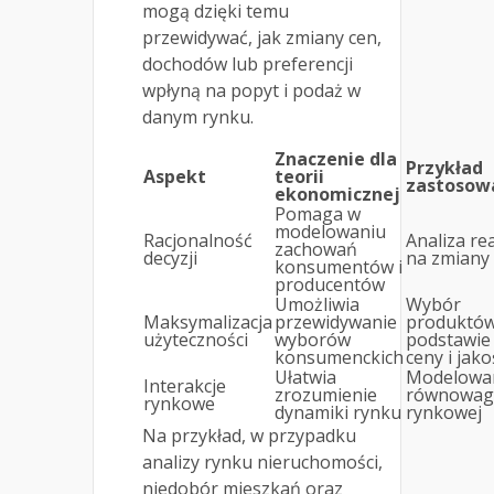
mogą dzięki temu
przewidywać, jak zmiany cen,
dochodów lub preferencji
wpłyną na popyt i podaż w
danym rynku.
Znaczenie dla
Przykład
Aspekt
teorii
zastosow
ekonomicznej
Pomaga w
modelowaniu
Racjonalność
Analiza rea
zachowań
decyzji
na zmiany
konsumentów i
producentów
Umożliwia
Wybór
Maksymalizacja
przewidywanie
produktów
użyteczności
wyborów
podstawie
konsumenckich
ceny i jako
Ułatwia
Modelowa
Interakcje
zrozumienie
równowag
rynkowe
dynamiki rynku
rynkowej
Na przykład, w przypadku
analizy rynku nieruchomości,
niedobór mieszkań oraz