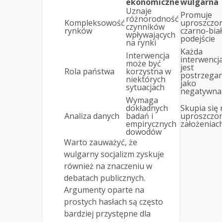
ekonomiczne
wulgarna
Uznaje
Promuje
różnorodność
Kompleksowość
uproszczo
czynników
rynków
czarno-bia
wpływających
podejście
na rynki
Każda
Interwencja
interwencj
może być
jest
Rola państwa
korzystna w
postrzega
niektórych
jako
sytuacjach
negatywna
Wymaga
dokładnych
Skupia się 
Analiza danych
badań i
uproszczo
empirycznych
założeniac
dowodów
Warto zauważyć, że
wulgarny socjalizm zyskuje
również na znaczeniu w
debatach publicznych.
Argumenty oparte na
prostych hasłach są często
bardziej przystępne dla