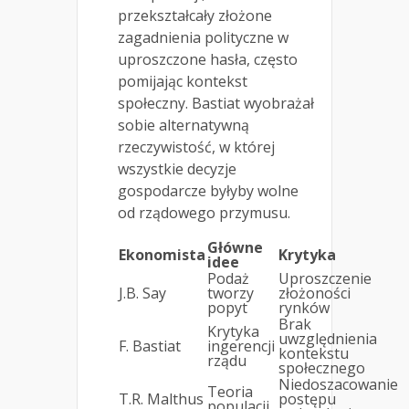
przekształcały złożone
zagadnienia polityczne w
uproszczone hasła, często
pomijając kontekst
społeczny. Bastiat wyobrażał
sobie alternatywną
rzeczywistość, w której
wszystkie decyzje
gospodarcze byłyby wolne
od rządowego przymusu.
Główne
Ekonomista
Krytyka
idee
Podaż
Uproszczenie
J.B. Say
tworzy
złożoności
popyt
rynków
Brak
Krytyka
uwzględnienia
F. Bastiat
ingerencji
kontekstu
rządu
społecznego
Niedoszacowanie
Teoria
T.R. Malthus
postępu
populacji