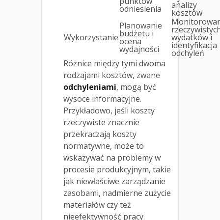
punktów
analizy
odniesienia
kosztów
Monitorowan
Planowanie
rzeczywistyc
budżetu i
Wykorzystanie
wydatków i
ocena
identyfikacja
wydajności
odchyleń
Różnice między tymi dwoma
rodzajami kosztów, zwane
odchyleniami
, mogą być
wysoce informacyjne.
Przykładowo, jeśli koszty
rzeczywiste znacznie
przekraczają koszty
normatywne, może to
wskazywać na problemy w
procesie produkcyjnym, takie
jak niewłaściwe zarządzanie
zasobami, nadmierne zużycie
materiałów czy też
nieefektywność pracy.