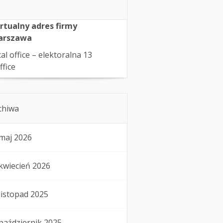
rtualny adres firmy
arszawa
cal office – elektoralna 13
ffice
chiwa
maj 2026
kwiecień 2026
listopad 2025
październik 2025