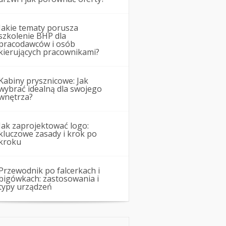
Jakie tematy porusza
szkolenie BHP dla
pracodawców i osób
kierujących pracownikami?
Kabiny prysznicowe: Jak
wybrać idealną dla swojego
wnętrza?
Jak zaprojektować logo:
kluczowe zasady i krok po
kroku
Przewodnik po falcerkach i
bigówkach: zastosowania i
typy urządzeń