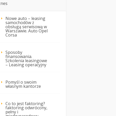
znes
Nowe auto – leasing
samochodów z
obsługą serwisową w
Warszawie. Auto Opel
Corsa
Sposoby
finansowania.
Szkolenia leasingowe
– Leasing operacyjny
Pomyśl o swoim
własnym kantorze
Co to jest faktoring?
faktoring odwrócony,
pełny i