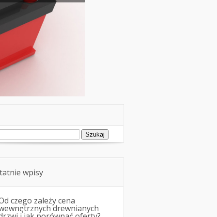
ukaj:
tatnie wpisy
Od czego zależy cena
wewnętrznych drewnianych
drzwi i jak porównać oferty?