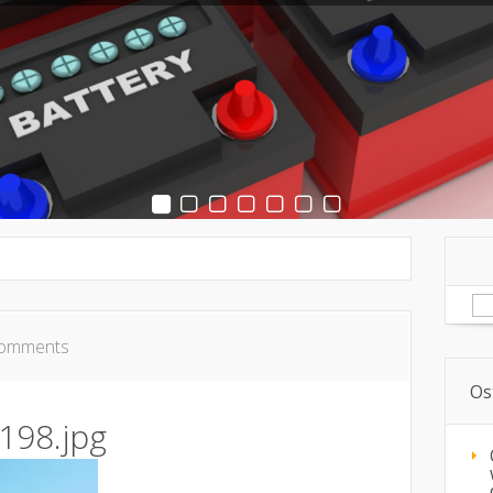
Sz
comments
Os
198.jpg