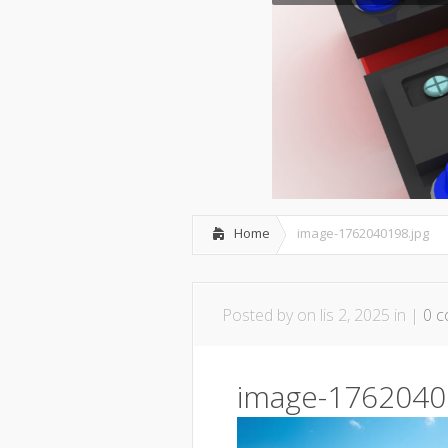
spowoduje,
…
Home
image-1762040198.jpg
Posted by
on lis 2, 2025 in |
0 
image-1762040