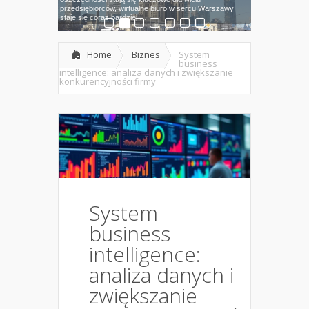
Piekarach Śląskich, gdzie lokalne
przedsiębiorców, wirtualne biuro w sercu Warszawy
nowego auta bez konieczności jego zakupu.
akademickiego. Zarówno w dużych
wydarzenia z kraju i świata. Z pewnością warto
przedsiębiorstw. W dobie rosnącej konkurencji,
Doradztwo biznesowe staje się
…
…
…
…
…
staje się coraz bardziej
efektywne
…
…
Home
Biznes
System
business
intelligence: analiza danych i zwiększanie
konkurencyjności firmy
System
business
intelligence:
analiza danych i
zwiększanie