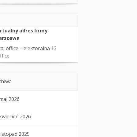
rtualny adres firmy
arszawa
cal office – elektoralna 13
ffice
chiwa
maj 2026
kwiecień 2026
listopad 2025