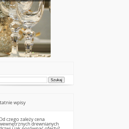
ukaj:
tatnie wpisy
Od czego zależy cena
wewnętrznych drewnianych
drzwi i jak porównać oferty?