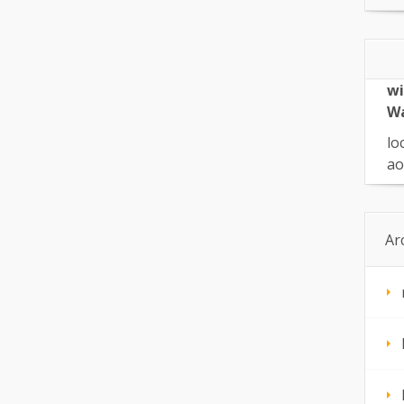
wi
W
lo
ao
Ar