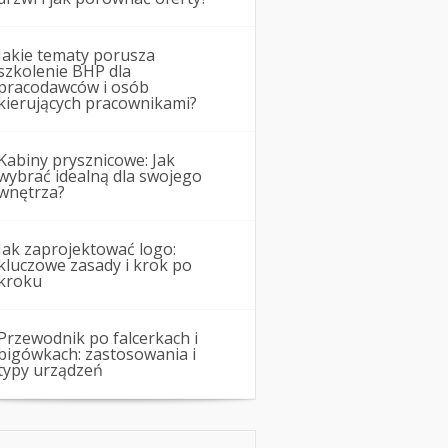
Jakie tematy porusza
szkolenie BHP dla
pracodawców i osób
kierujących pracownikami?
Kabiny prysznicowe: Jak
wybrać idealną dla swojego
wnętrza?
Jak zaprojektować logo:
kluczowe zasady i krok po
kroku
Przewodnik po falcerkach i
bigówkach: zastosowania i
typy urządzeń