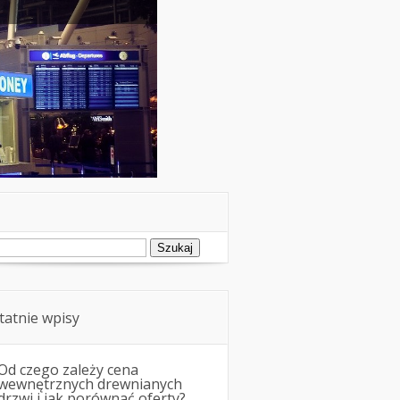
ukaj:
tatnie wpisy
Od czego zależy cena
wewnętrznych drewnianych
drzwi i jak porównać oferty?