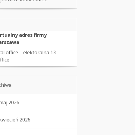
rtualny adres firmy
arszawa
cal office – elektoralna 13
ffice
chiwa
maj 2026
kwiecień 2026