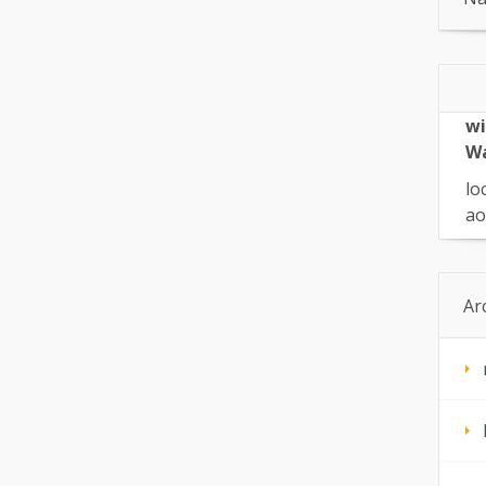
wi
W
lo
ao
Ar