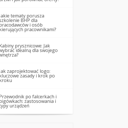
Jakie tematy porusza
szkolenie BHP dla
pracodawców i osób
kierujących pracownikami?
Kabiny prysznicowe: Jak
wybrać idealną dla swojego
wnętrza?
Jak zaprojektować logo:
kluczowe zasady i krok po
kroku
Przewodnik po falcerkach i
bigówkach: zastosowania i
typy urządzeń