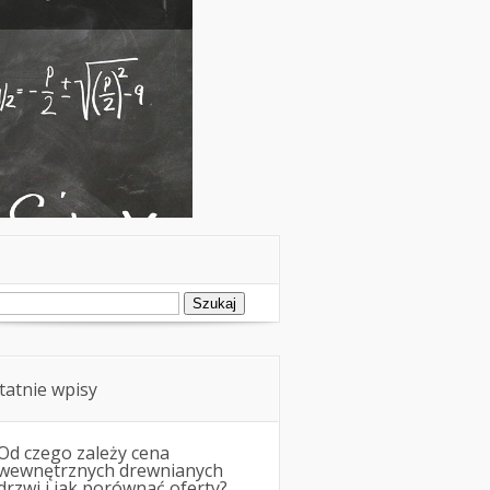
ukaj:
tatnie wpisy
Od czego zależy cena
wewnętrznych drewnianych
drzwi i jak porównać oferty?