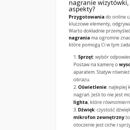
nagranie wizytówki,
aspekty?
Przygotowania
do online c
kluczowe elementy, odgrywaj
Warto dokładnie przemyśleć
nagrania
ma ogromne znacz
które pomogą Ci w tym zada
Sprzęt
: wybór odpowie
Postaw na kamerę o
wyso
aparatem. Statyw również
obrazu.
Oświetlenie
: najlepie
nagrań. Jeśli to nie jest
lighta
, które równomiern
Dźwięk
: czystość dźwi
mikrofon zewnętrzny
to
otoczenie jest ciche i sprz