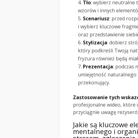
Tło
: wybierz neutralne 
wzorów i innych element
Scenariusz
: przed rozp
i wybierz kluczowe fragm
oraz przedstawienie siebi
Stylizacja
: dobierz str
który podkreśli Twoją na
fryzura również będą miał
Prezentacja
: podczas 
umiejętność naturalnego
przekonujący.
Zastosowanie tych wskaz
profesjonalne wideo, które 
przyciągnie uwagę reżyseró
Jakie są kluczowe e
mentalnego i organi