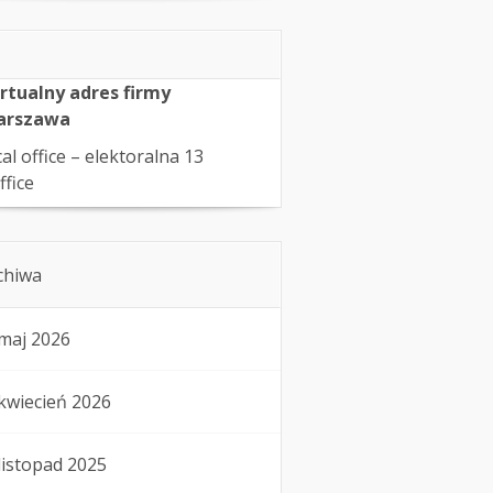
rtualny adres firmy
arszawa
cal office – elektoralna 13
ffice
chiwa
maj 2026
kwiecień 2026
listopad 2025