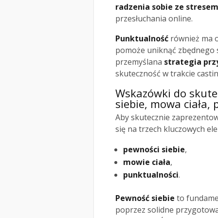
radzenia sobie ze strese
przesłuchania online.
Punktualność
również ma o
pomoże uniknąć zbędnego st
przemyślana
strategia pr
skuteczność w trakcie castin
Wskazówki do skutec
siebie, mowa ciała,
Aby skutecznie zaprezentowa
się na trzech kluczowych el
pewności siebie
,
mowie ciała
,
punktualności
.
Pewność siebie
to fundame
poprzez solidne przygotowa