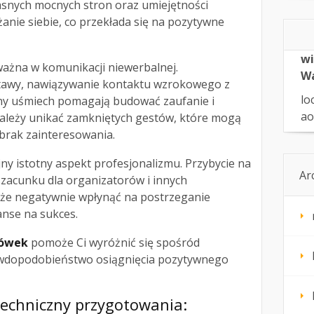
snych mocnych stron oraz umiejętności
nie siebie, co przekłada się na pozytywne
wi
ważna w komunikacji niewerbalnej.
W
tawy, nawiązywanie kontaktu wzrokowego z
lo
lny uśmiech pomagają budować zaufanie i
ao
ależy unikać zamkniętych gestów, które mogą
brak zainteresowania.
ny istotny aspekt profesjonalizmu. Przybycie na
Ar
 szacunku dla organizatorów i innych
że negatywnie wpłynąć na postrzeganie
anse na sukces.
zówek
pomoże Ci wyróżnić się spośród
rawdopodobieństwo osiągnięcia pozytywnego
techniczny przygotowania: