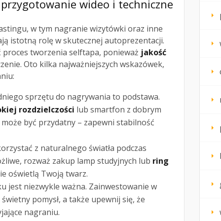
 przygotowanie wideo i techniczne
astingu, w tym nagranie wizytówki oraz inne
ą istotną rolę w skutecznej autoprezentacji.
 proces tworzenia selftapa, ponieważ
jakość
enie. Oto kilka najważniejszych wskazówek,
niu:
dniego sprzętu do nagrywania to podstawa.
kiej rozdzielczości
lub smartfon z dobrym
 może być przydatny – zapewni stabilność
j korzystać z naturalnego światła podczas
 możliwe, rozważ zakup lamp studyjnych lub
ring
ie oświetlą Twoją twarz.
ęku jest niezwykle ważna. Zainwestowanie w
 świetny pomysł, a także upewnij się, że
yjające nagraniu.