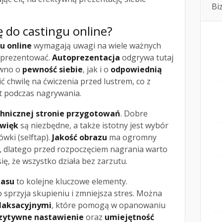
Bi
ę do castingu online?
u online
wymagają uwagi na wiele ważnych
aprezentować.
Autoprezentacja
odgrywa tutaj
ówno o
pewność siebie
, jak i o
odpowiednią
ć chwilę na ćwiczenia przed lustrem, co z
t podczas nagrywania.
chnicznej stronie przygotowań
. Dobre
źwięk
są niezbędne, a także istotny jest wybór
wki (selftap).
Jakość obrazu
ma ogromny
i, dlatego przed rozpoczęciem nagrania warto
ię, że wszystko działa bez zarzutu.
zasu
to kolejne kluczowe elementy.
przyja skupieniu i zmniejsza stres. Można
laksacyjnymi
, które pomogą w opanowaniu
zytywne nastawienie
oraz
umiejętność