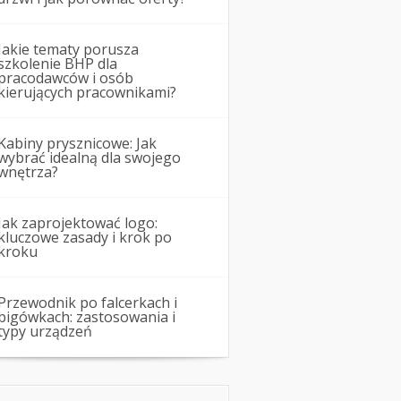
Jakie tematy porusza
szkolenie BHP dla
pracodawców i osób
kierujących pracownikami?
Kabiny prysznicowe: Jak
wybrać idealną dla swojego
wnętrza?
Jak zaprojektować logo:
kluczowe zasady i krok po
kroku
Przewodnik po falcerkach i
bigówkach: zastosowania i
typy urządzeń