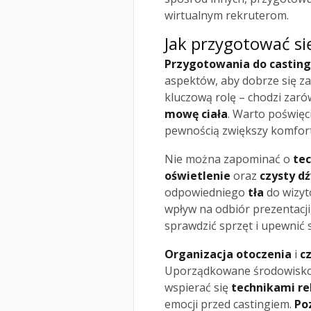
wirtualnym rekruterom.
Jak przygotować si
Przygotowania do casting
aspektów, aby dobrze się z
kluczową rolę – chodzi zar
mowę ciała
. Warto poświęci
pewnością zwiększy komfor
Nie można zapominać o
te
oświetlenie
oraz
czysty d
odpowiedniego
tła
do wizytó
wpływ na odbiór prezentacj
sprawdzić sprzęt i upewnić s
Organizacja otoczenia
i
c
Uporządkowane środowisko s
wspierać się
technikami re
emocji przed castingiem.
Po