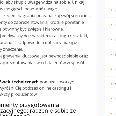
tło, aby skupić uwagę widza na sobie. Unikaj
ów mogących odwracać uwagę.
oczęciem nagrania przeanalizuj swój scenariusz
enty do zaprezentowania. Krótkie powitanie
e powinny być zwięzłe i klarowne.
ój adekwatny do charakteru castingu oraz taki,
turalność. Odpowiednio dobrany makijaż i
y znaczenie.
nagrywania kluczowa jest pewność siebie oraz
 zaprezentowania swoich talentów w sposób
ówek technicznych
pomoże stworzyć
wyróżni Cię podczas online castingu i
w czy producentów.
lementy przygotowania
zacyjnego: radzenie sobie ze