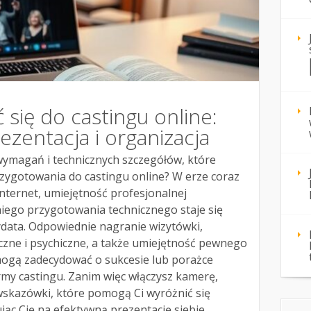
 się do castingu online:
ezentacja i organizacja
wymagań i technicznych szczegółów, które
rzygotowania do castingu online? W erze coraz
internet, umiejętność profesjonalnej
niego przygotowania technicznego staje się
data. Odpowiednie nagranie wizytówki,
czne i psychiczne, a także umiejętność pewnego
mogą zadecydować o sukcesie lub porażce
rmy castingu. Zanim więc włączysz kamerę,
skazówki, które pomogą Ci wyróżnić się
ąc Cię na efektywną prezentację siebie