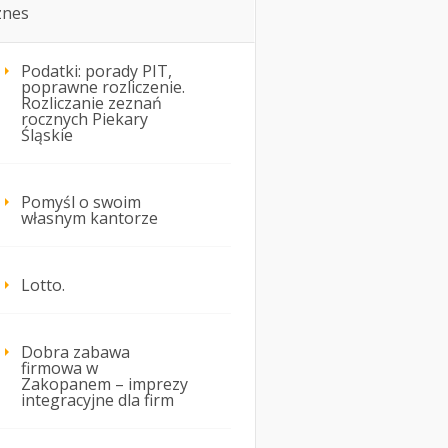
znes
Podatki: porady PIT,
poprawne rozliczenie.
Rozliczanie zeznań
rocznych Piekary
Śląskie
Pomyśl o swoim
własnym kantorze
Lotto.
Dobra zabawa
firmowa w
Zakopanem – imprezy
integracyjne dla firm