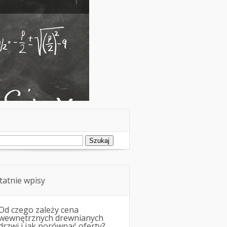
e ryzyko.
ukaj:
tatnie wpisy
Od czego zależy cena
wewnętrznych drewnianych
drzwi i jak porównać oferty?