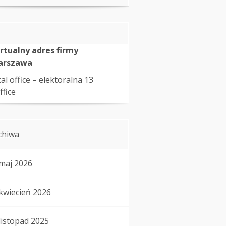
rtualny adres firmy
arszawa
cal office – elektoralna 13
ffice
chiwa
maj 2026
kwiecień 2026
listopad 2025