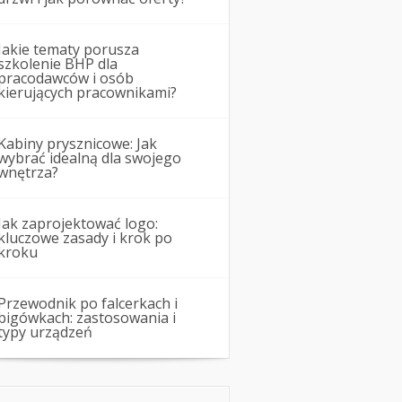
Jakie tematy porusza
szkolenie BHP dla
pracodawców i osób
kierujących pracownikami?
Kabiny prysznicowe: Jak
wybrać idealną dla swojego
wnętrza?
Jak zaprojektować logo:
kluczowe zasady i krok po
kroku
Przewodnik po falcerkach i
bigówkach: zastosowania i
typy urządzeń