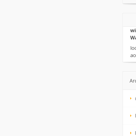
wi
W
lo
ao
Ar