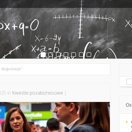
o świetna inwestycja, która jednak niesie za sobą pewn
jmowanego mieszkania jest kluczowe
…
 degustacje"
Sz
025 in
Kwestie pozabiznesowe
|
Os