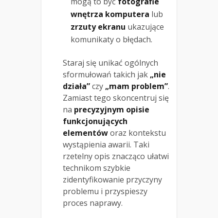
mogą to być
fotografie
wnętrza komputera
lub
zrzuty ekranu
ukazujące
komunikaty o błędach.
Staraj się unikać ogólnych
sformułowań takich jak
„nie
działa”
czy
„mam problem”
.
Zamiast tego skoncentruj się
na
precyzyjnym opisie
funkcjonujących
elementów
oraz kontekstu
wystąpienia awarii. Taki
rzetelny opis znacząco ułatwi
technikom szybkie
zidentyfikowanie przyczyny
problemu i przyspieszy
proces naprawy.